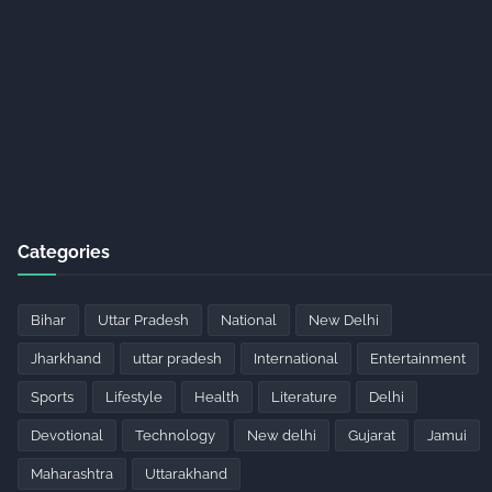
Categories
Bihar
Uttar Pradesh
National
New Delhi
Jharkhand
uttar pradesh
International
Entertainment
Sports
Lifestyle
Health
Literature
Delhi
Devotional
Technology
New delhi
Gujarat
Jamui
Maharashtra
Uttarakhand