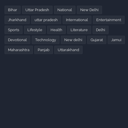
Bihar
Uttar Pradesh
National
New Delhi
Jharkhand
uttar pradesh
International
Entertainment
Sports
Lifestyle
Health
Literature
Delhi
Devotional
Technology
New delhi
Gujarat
Jamui
Maharashtra
Panjab
Uttarakhand