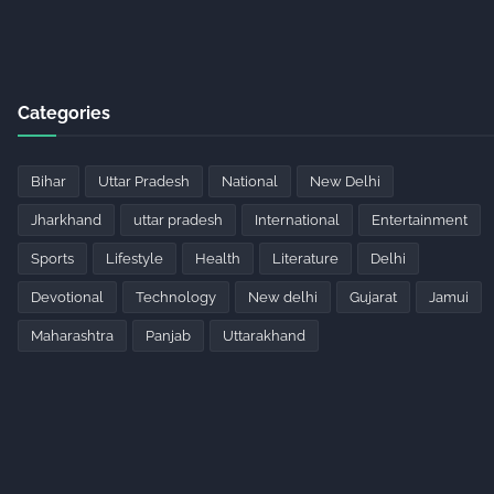
Categories
Bihar
Uttar Pradesh
National
New Delhi
Jharkhand
uttar pradesh
International
Entertainment
Sports
Lifestyle
Health
Literature
Delhi
Devotional
Technology
New delhi
Gujarat
Jamui
Maharashtra
Panjab
Uttarakhand