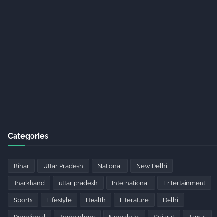
Categories
Bihar
Uttar Pradesh
National
New Delhi
Jharkhand
uttar pradesh
International
Entertainment
Sports
Lifestyle
Health
Literature
Delhi
Devotional
Technology
New delhi
Gujarat
Jamui