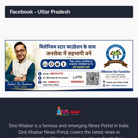
Facebook - Uttar Pradesh
Desi Khabar is a famous and emerging News Portal in India.
Desi Khabar News Portal covers the latest news in