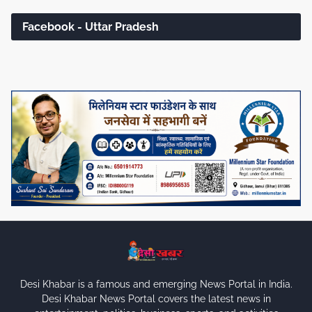
Facebook - Uttar Pradesh
Desi Khabar is a famous and emerging News Portal in India.
Desi Khabar News Portal covers the latest news in