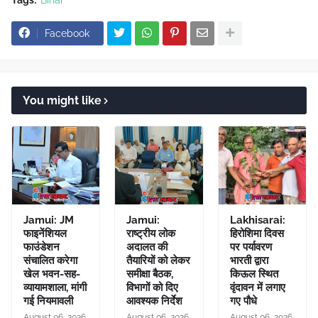
Facebook
You might like
Jamui: JM
Jamui:
Lakhisarai:
फाइनेंशियल
राष्ट्रीय लोक
हिरोशिमा दिवस
फाउंडेशन
अदालत की
पर पर्यावरण
संचालित करेगा
तैयारियों को लेकर
भारती द्वारा
खेल भवन-सह-
समीक्षा बैठक,
किऊल स्थित
व्यायामशाला, मांगी
विभागों को दिए
वृंदावन में लगाए
गई नियमावली
आवश्यक निर्देश
गए पौधे
August 06, 2026
August 06, 2026
August 06, 2026