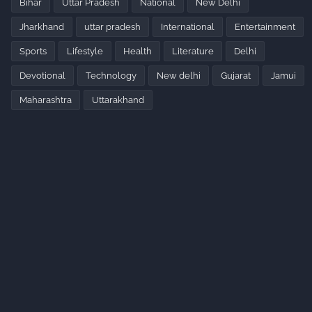
Bihar
Uttar Pradesh
National
New Delhi
Jharkhand
uttar pradesh
International
Entertainment
Sports
Lifestyle
Health
Literature
Delhi
Devotional
Technology
New delhi
Gujarat
Jamui
Maharashtra
Uttarakhand