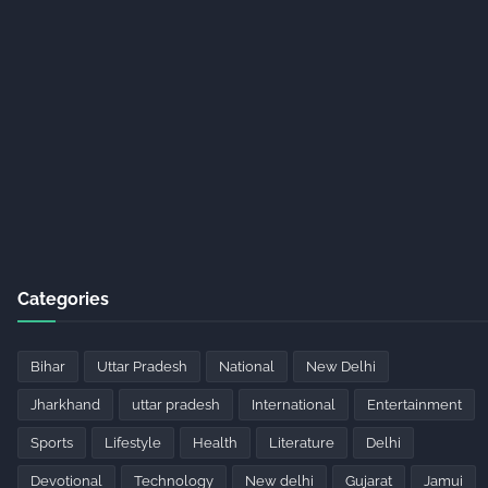
Categories
Bihar
Uttar Pradesh
National
New Delhi
Jharkhand
uttar pradesh
International
Entertainment
Sports
Lifestyle
Health
Literature
Delhi
Devotional
Technology
New delhi
Gujarat
Jamui