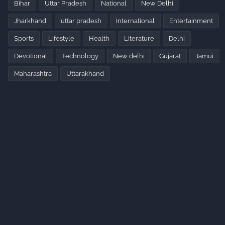
Bihar
Uttar Pradesh
National
New Delhi
Jharkhand
uttar pradesh
International
Entertainment
Sports
Lifestyle
Health
Literature
Delhi
Devotional
Technology
New delhi
Gujarat
Jamui
Maharashtra
Uttarakhand