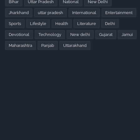
Bihar
Uttar Pradesh
National
New Delhi
Jharkhand
uttar pradesh
International
Entertainment
Sports
Lifestyle
Health
Literature
Delhi
Devotional
Technology
New delhi
Gujarat
Jamui
Maharashtra
Panjab
Uttarakhand