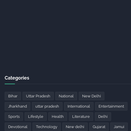
Categories
Bihar
Uttar Pradesh
National
New Delhi
Jharkhand
uttar pradesh
International
Entertainment
Sports
Lifestyle
Health
Literature
Delhi
Devotional
Technology
New delhi
Gujarat
Jamui