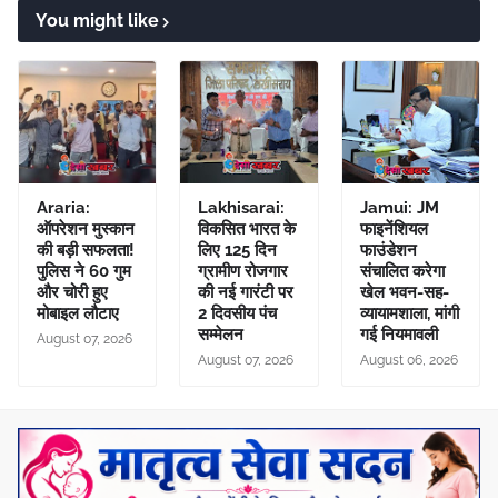
You might like
Araria:
Lakhisarai:
Jamui: JM
ऑपरेशन मुस्कान
विकसित भारत के
फाइनेंशियल
की बड़ी सफलता!
लिए 125 दिन
फाउंडेशन
पुलिस ने 60 गुम
ग्रामीण रोजगार
संचालित करेगा
और चोरी हुए
की नई गारंटी पर
खेल भवन-सह-
मोबाइल लौटाए
2 दिवसीय पंच
व्यायामशाला, मांगी
सम्मेलन
गई नियमावली
August 07, 2026
August 07, 2026
August 06, 2026