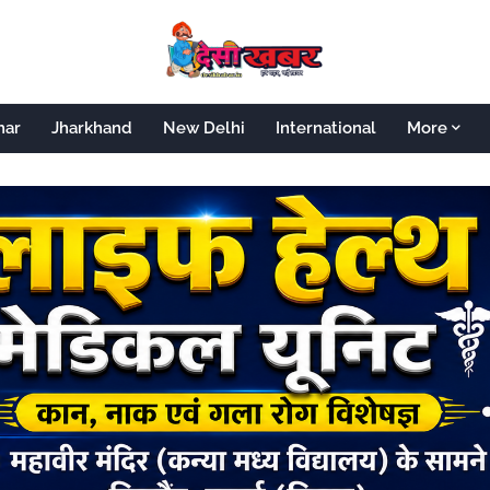
har
Jharkhand
New Delhi
International
More