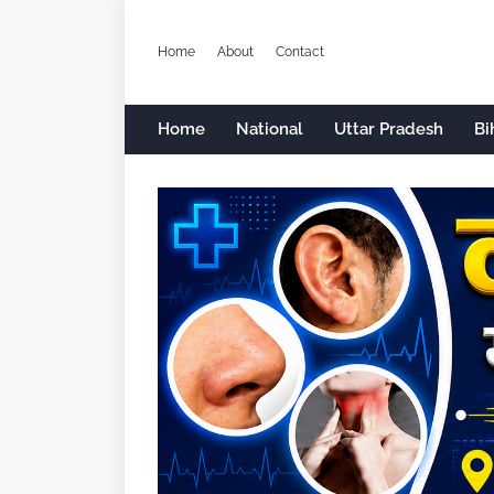
Home
About
Contact
Home
National
Uttar Pradesh
Bi