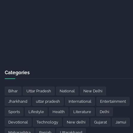
Categories
Bihar
Uttar Pradesh
National
New Delhi
Jharkhand
uttar pradesh
International
Entertainment
Sports
Lifestyle
Health
Literature
Delhi
Devotional
Technology
New delhi
Gujarat
Jamui
Maharashtra
Panjab
Uttarakhand