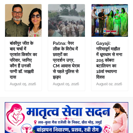
बांकीपुर जीत के
Patna: पेपर
Gayaji:
बाद चर्चा में
लीक के विरोध में
गरिमापूर्ण माहौल
प्रशांत किशोर का
छात्रों का
में धूमधाम से मना
परिवार, जानिए
प्रदर्शन उग्र,
205 कोबरा
कौन हैं उनकी
CM आवास घेराव
बटालियन का
पत्नी डॉ. जाह्नवी
से पहले पुलिस से
18वां स्थापना
दास
झड़प
दिवस
August 05, 2026
August 05, 2026
August 02, 2026