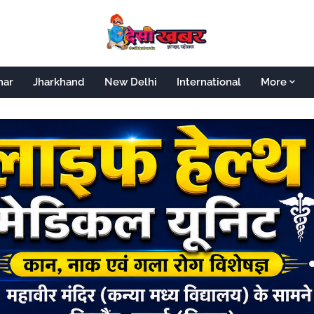
har
Jharkhand
New Delhi
International
More