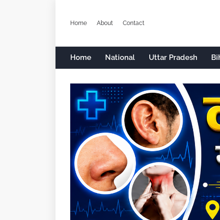
Home
About
Contact
Home
National
Uttar Pradesh
Bi