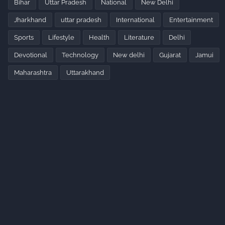
Bihar
Uttar Pradesh
National
New Delhi
Jharkhand
uttar pradesh
International
Entertainment
Sports
Lifestyle
Health
Literature
Delhi
Devotional
Technology
New delhi
Gujarat
Jamui
Maharashtra
Uttarakhand