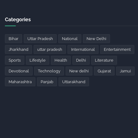
Categories
Bihar
Uttar Pradesh
National
New Delhi
Jharkhand
uttar pradesh
International
Entertainment
Sports
Lifestyle
Health
Delhi
Literature
Devotional
Technology
New delhi
Gujarat
Jamui
Maharashtra
Panjab
Uttarakhand